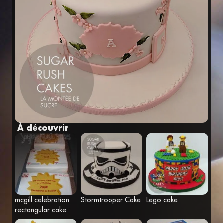
Fr
Eng
À découvrir
mcgill celebration
Stormtrooper Cake
Lego cake
rectangular cake