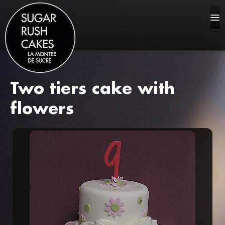
Two tiers cake with
ACCUEIL
flowers
À PROPOS
LES GÂTEAUX
FAQ
CONTACT