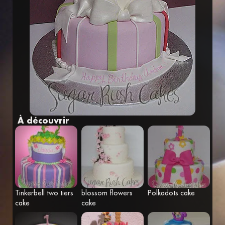
Fr
Eng
À découvrir
Tinkerbell two tiers
blossom flowers
Polkadots cake
cake
cake